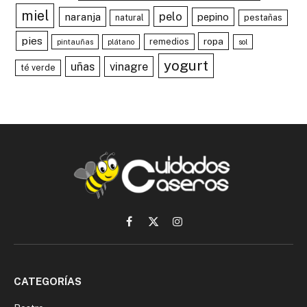
miel
pelo
naranja
pepino
natural
pestañas
pies
ropa
remedios
pintauñas
plátano
sol
yogurt
uñas
vinagre
té verde
Facebook
X
Instagram
(Twitter)
CATEGORÍAS