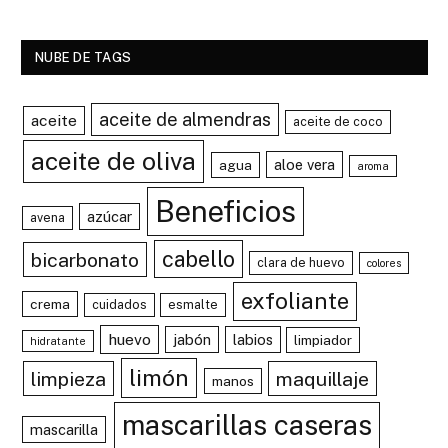
NUBE DE TAGS
aceite de almendras
aceite
aceite de coco
aceite de oliva
aloe vera
agua
aroma
Beneficios
azúcar
avena
cabello
bicarbonato
clara de huevo
colores
exfoliante
crema
cuidados
esmalte
huevo
jabón
labios
limpiador
hidratante
limón
limpieza
maquillaje
manos
mascarillas caseras
mascarilla