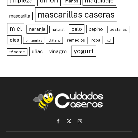
limpieza
maquillaje
manos
mascarillas caseras
mascarilla
miel
pelo
naranja
pepino
natural
pestañas
pies
ropa
remedios
pintauñas
plátano
sol
yogurt
uñas
vinagre
té verde
Facebook
X
Instagram
(Twitter)