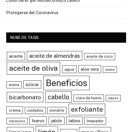
Cómo hacer gel hidroalcohólico casero
Protegerse del Coronavirus
NUBE DE TAGS
aceite de almendras
aceite
aceite de coco
aceite de oliva
aloe vera
agua
aroma
Beneficios
azúcar
avena
cabello
bicarbonato
clara de huevo
colores
exfoliante
crema
cuidados
esmalte
huevo
jabón
labios
limpiador
hidratante
limón