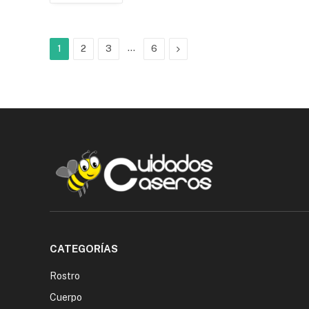
…
Next
1
2
3
6
CATEGORÍAS
Rostro
Cuerpo