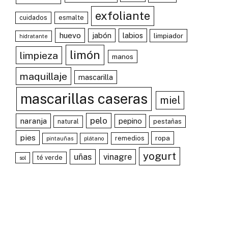
exfoliante
cuidados
esmalte
huevo
jabón
labios
limpiador
hidratante
limón
limpieza
manos
maquillaje
mascarilla
mascarillas caseras
miel
pelo
naranja
pepino
natural
pestañas
pies
ropa
remedios
pintauñas
plátano
yogurt
uñas
vinagre
té verde
sol