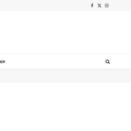
Facebook
X
Instagram
(Twitter)
aje