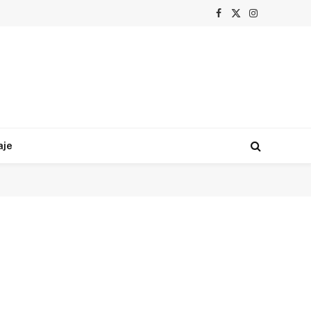
Facebook
X
Instagram
(Twitter)
aje