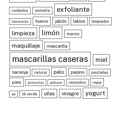
exfoliante
cuidados
esmalte
huevo
jabón
labios
limpiador
hidratante
limón
limpieza
manos
maquillaje
mascarilla
mascarillas caseras
miel
pelo
naranja
pepino
natural
pestañas
pies
ropa
remedios
pintauñas
plátano
yogurt
uñas
vinagre
té verde
sol