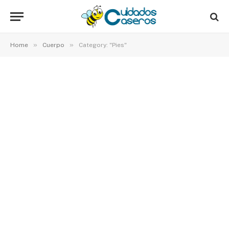
»
»
Home
Cuerpo
Category: "Pies"