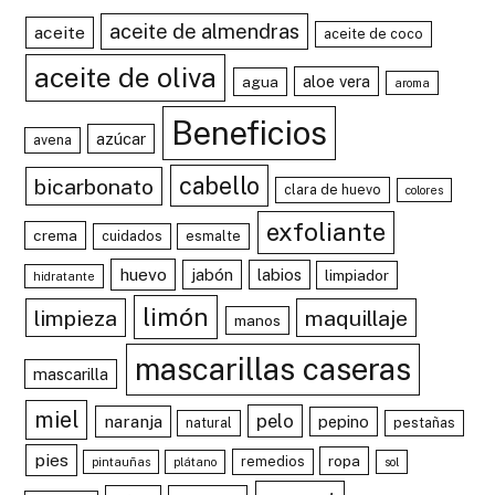
aceite de almendras
aceite
aceite de coco
aceite de oliva
aloe vera
agua
aroma
Beneficios
azúcar
avena
cabello
bicarbonato
clara de huevo
colores
exfoliante
crema
cuidados
esmalte
huevo
jabón
labios
limpiador
hidratante
limón
limpieza
maquillaje
manos
mascarillas caseras
mascarilla
miel
pelo
naranja
pepino
natural
pestañas
pies
ropa
remedios
pintauñas
plátano
sol