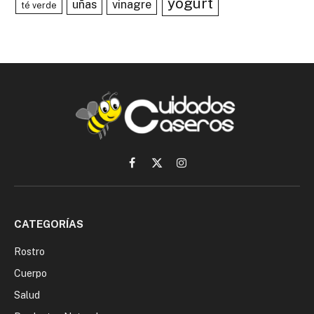
yogurt
uñas
vinagre
té verde
Facebook
X
Instagram
(Twitter)
CATEGORÍAS
Rostro
Cuerpo
Salud