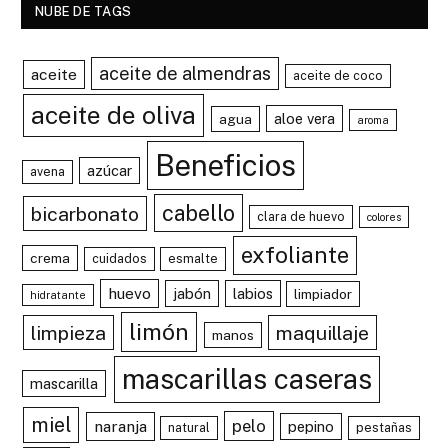
NUBE DE TAGS
aceite de almendras
aceite
aceite de coco
aceite de oliva
aloe vera
agua
aroma
Beneficios
azúcar
avena
cabello
bicarbonato
clara de huevo
colores
exfoliante
crema
cuidados
esmalte
huevo
jabón
labios
limpiador
hidratante
limón
limpieza
maquillaje
manos
mascarillas caseras
mascarilla
miel
pelo
naranja
pepino
natural
pestañas