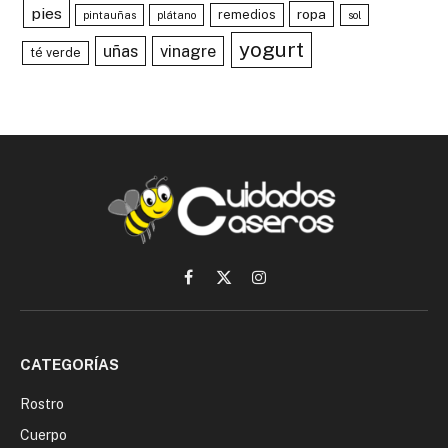
pies
ropa
remedios
pintauñas
plátano
sol
yogurt
uñas
vinagre
té verde
Facebook
X
Instagram
(Twitter)
CATEGORÍAS
Rostro
Cuerpo