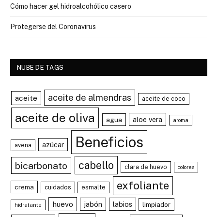
Cómo hacer gel hidroalcohólico casero
Protegerse del Coronavirus
NUBE DE TAGS
aceite de almendras
aceite
aceite de coco
aceite de oliva
aloe vera
agua
aroma
Beneficios
azúcar
avena
cabello
bicarbonato
clara de huevo
colores
exfoliante
crema
cuidados
esmalte
huevo
jabón
labios
limpiador
hidratante