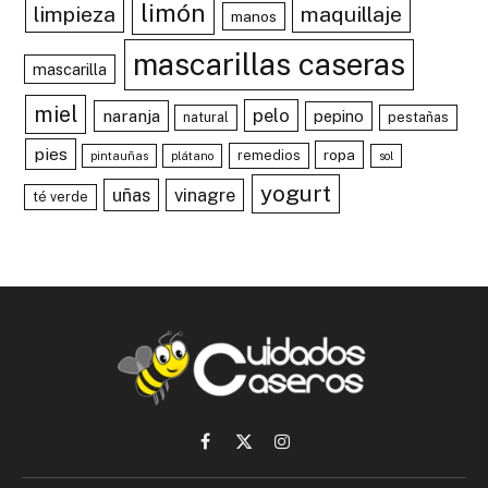
limón
limpieza
maquillaje
manos
mascarillas caseras
mascarilla
miel
pelo
naranja
pepino
natural
pestañas
pies
ropa
remedios
pintauñas
plátano
sol
yogurt
uñas
vinagre
té verde
Facebook
X
Instagram
(Twitter)