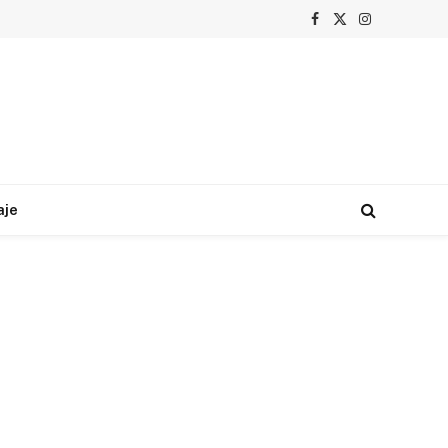
Facebook
X
Instagram
(Twitter)
aje