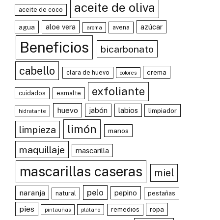
aceite de oliva
aceite de coco
aloe vera
azúcar
agua
avena
aroma
Beneficios
bicarbonato
cabello
crema
clara de huevo
colores
exfoliante
cuidados
esmalte
huevo
jabón
labios
limpiador
hidratante
limón
limpieza
manos
maquillaje
mascarilla
mascarillas caseras
miel
pelo
naranja
pepino
natural
pestañas
pies
ropa
remedios
pintauñas
plátano