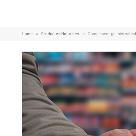
»
»
Home
Productos Naturales
Cómo hacer gel hidroalco