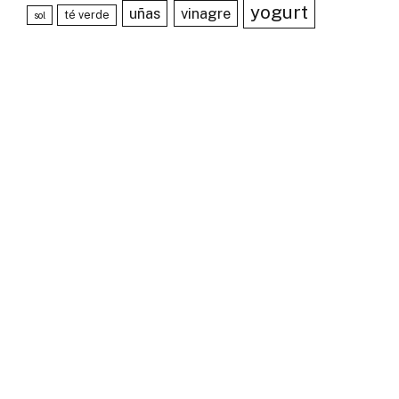
yogurt
uñas
vinagre
té verde
sol