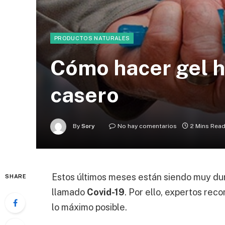
PRODUCTOS NATURALES
Cómo hacer gel h
casero
By
Sory
No hay comentarios
2 Mins Rea
Estos últimos meses están siendo muy du
SHARE
llamado
Covid-19
. Por ello, expertos re
lo máximo posible.