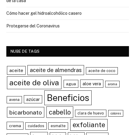
de la casa
Cómo hacer gel hidroalcohólico casero
Protegerse del Coronavirus
NUBE DE TAGS
aceite de almendras
aceite
aceite de coco
aceite de oliva
aloe vera
agua
aroma
Beneficios
azúcar
avena
cabello
bicarbonato
clara de huevo
colores
exfoliante
crema
cuidados
esmalte