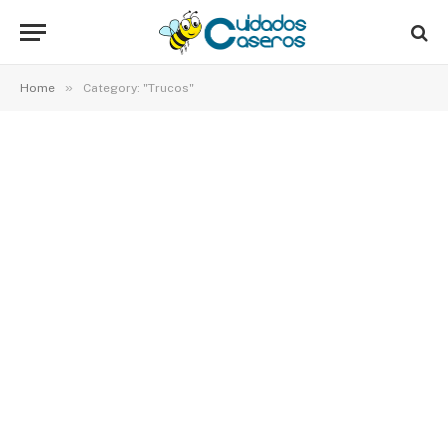
»
Home
Category: "Trucos"