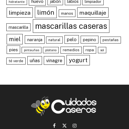
huevo
jabón
labios
limpiador
hidratante
limón
limpieza
maquillaje
manos
mascarillas caseras
mascarilla
miel
pelo
naranja
pepino
natural
pestañas
pies
ropa
remedios
pintauñas
plátano
sol
yogurt
uñas
vinagre
té verde
Facebook
X
Instagram