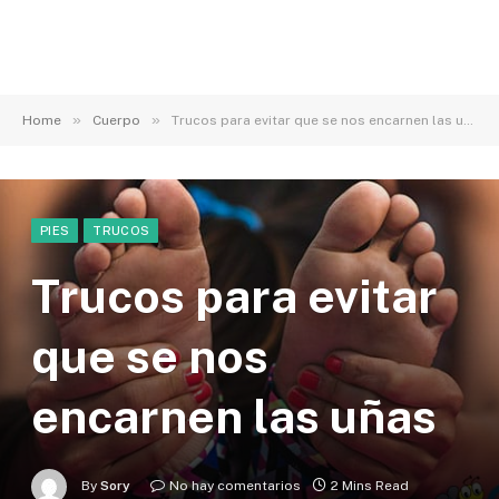
»
»
Home
Cuerpo
Trucos para evitar que se nos encarnen las uñas
PIES
TRUCOS
Trucos para evitar
que se nos
encarnen las uñas
By
Sory
No hay comentarios
2 Mins Read