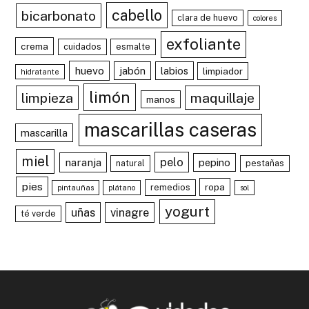
cabello
bicarbonato
clara de huevo
colores
exfoliante
crema
cuidados
esmalte
huevo
jabón
labios
limpiador
hidratante
limón
limpieza
maquillaje
manos
mascarillas caseras
mascarilla
miel
pelo
naranja
pepino
natural
pestañas
pies
ropa
remedios
pintauñas
plátano
sol
yogurt
uñas
vinagre
té verde