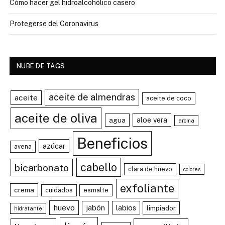
Cómo hacer gel hidroalcohólico casero
Protegerse del Coronavirus
NUBE DE TAGS
aceite de almendras
aceite
aceite de coco
aceite de oliva
aloe vera
agua
aroma
Beneficios
azúcar
avena
cabello
bicarbonato
clara de huevo
colores
exfoliante
crema
cuidados
esmalte
huevo
jabón
labios
limpiador
hidratante