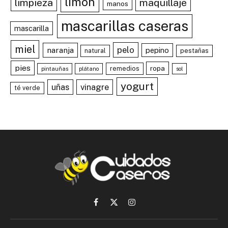
limón
limpieza
maquillaje
manos
mascarillas caseras
mascarilla
miel
pelo
naranja
pepino
natural
pestañas
pies
ropa
remedios
pintauñas
plátano
sol
yogurt
uñas
vinagre
té verde
Facebook
X
Instagram
(Twitter)