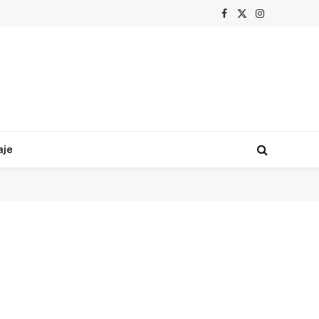
Facebook
X
Instagram
(Twitter)
aje