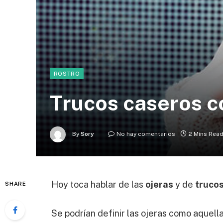
ROSTRO
Trucos caseros co
By
Sory
No hay comentarios
2 Mins Rea
Hoy toca hablar de las
ojeras
y de
truco
SHARE
Se podrían definir las ojeras como aquel