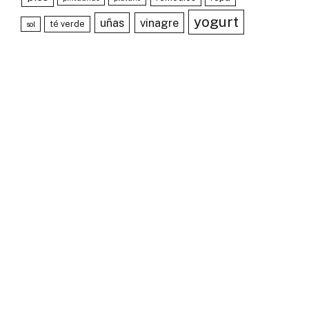
yogurt
uñas
vinagre
té verde
sol