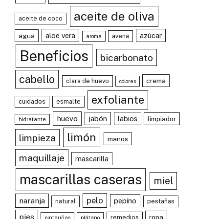
aceite de oliva
aceite de coco
aloe vera
azúcar
agua
avena
aroma
Beneficios
bicarbonato
cabello
crema
clara de huevo
colores
exfoliante
cuidados
esmalte
huevo
jabón
labios
limpiador
hidratante
limón
limpieza
manos
maquillaje
mascarilla
mascarillas caseras
miel
pelo
naranja
pepino
natural
pestañas
pies
ropa
remedios
pintauñas
plátano