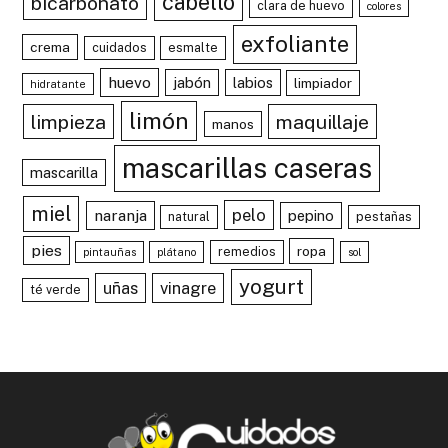
cabello
bicarbonato
clara de huevo
colores
exfoliante
crema
cuidados
esmalte
huevo
jabón
labios
limpiador
hidratante
limón
limpieza
maquillaje
manos
mascarillas caseras
mascarilla
miel
pelo
naranja
pepino
natural
pestañas
pies
ropa
remedios
pintauñas
plátano
sol
yogurt
uñas
vinagre
té verde