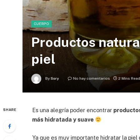
CUERPO
Productos natural
piel
By
Sory
No hay comentarios
2 Mins Rea
Es una alegría poder encontrar
producto
SHARE
más hidratada y suave
Ya que es muy importante hidratar la piel 