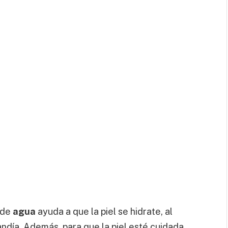
 de
agua
ayuda a que la piel se hidrate, al
andía. Además, para que la piel esté cuidada