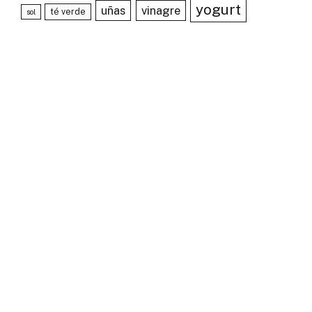
yogurt
uñas
vinagre
té verde
sol