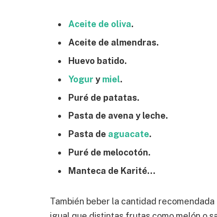
Aceite de oliva
.
Aceite de almendras.
Huevo batido.
Yogur
y
miel
.
Puré de patatas.
Pasta de avena y leche.
Pasta de
aguacate
.
Puré de melocotón.
Manteca de Karité…
También beber la cantidad recomendada
igual que distintas frutas como melón o s