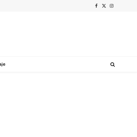
Facebook
X
Instagram
(Twitter)
aje