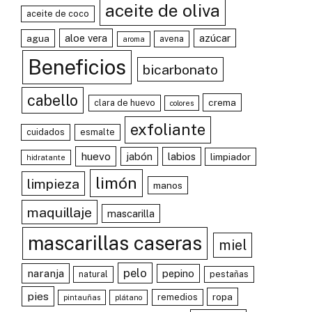
aceite de oliva
aceite de coco
aloe vera
azúcar
agua
avena
aroma
Beneficios
bicarbonato
cabello
crema
clara de huevo
colores
exfoliante
cuidados
esmalte
huevo
jabón
labios
limpiador
hidratante
limón
limpieza
manos
maquillaje
mascarilla
mascarillas caseras
miel
pelo
naranja
pepino
natural
pestañas
pies
ropa
remedios
pintauñas
plátano