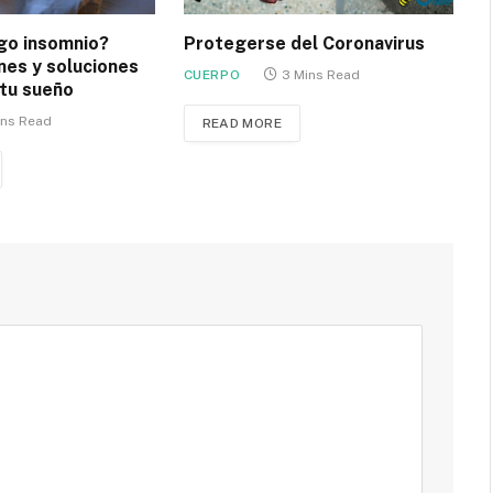
go insomnio?
Protegerse del Coronavirus
es y soluciones
CUERPO
3 Mins Read
 tu sueño
ins Read
READ MORE