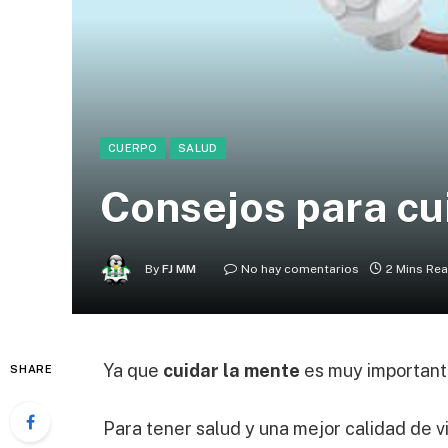
CUERPO
SALUD
Consejos para cu
By
FJ MM
No hay comentarios
2 Mins Re
Ya que
cuidar la mente
es muy importante
SHARE
Para tener salud y una mejor calidad de 