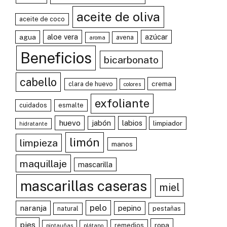
aceite de oliva
aceite de coco
aloe vera
azúcar
agua
avena
aroma
Beneficios
bicarbonato
cabello
crema
clara de huevo
colores
exfoliante
cuidados
esmalte
huevo
jabón
labios
limpiador
hidratante
limón
limpieza
manos
maquillaje
mascarilla
mascarillas caseras
miel
pelo
naranja
pepino
natural
pestañas
pies
ropa
remedios
pintauñas
plátano