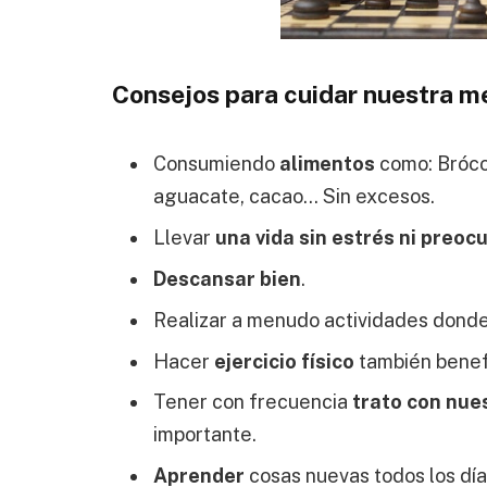
Consejos para cuidar nuestra m
Consumiendo
alimentos
como: Brócol
aguacate, cacao… Sin excesos.
Llevar
una vida sin estrés ni preo
Descansar bien
.
Realizar a menudo actividades dond
Hacer
ejercicio físico
también benefi
Tener con frecuencia
trato con nue
importante.
Aprender
cosas nuevas todos los día