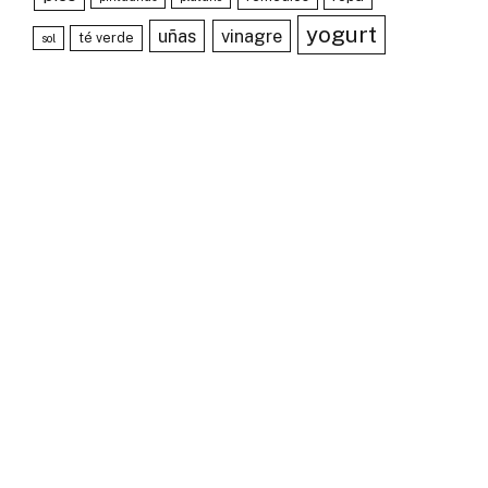
yogurt
uñas
vinagre
té verde
sol