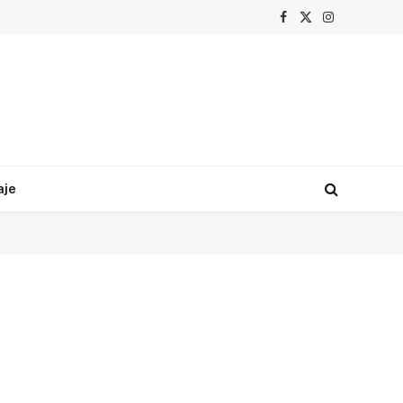
Facebook
X
Instagram
(Twitter)
aje