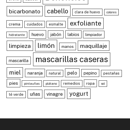
cabello
bicarbonato
clara de huevo
colores
exfoliante
crema
cuidados
esmalte
huevo
jabón
labios
limpiador
hidratante
limón
limpieza
maquillaje
manos
mascarillas caseras
mascarilla
miel
pelo
naranja
pepino
natural
pestañas
pies
ropa
remedios
pintauñas
plátano
sol
yogurt
uñas
vinagre
té verde