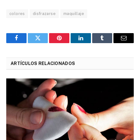
colores
disfrazarse
maquillaje
Facebook
Twitter
Pinterest
LinkedIn
Tumblr
Email
ARTÍCULOS RELACIONADOS