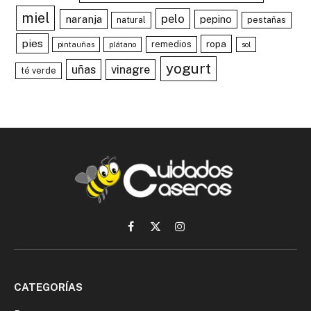
miel
pelo
naranja
pepino
natural
pestañas
pies
ropa
remedios
pintauñas
plátano
sol
yogurt
uñas
vinagre
té verde
Facebook
X
Instagram
(Twitter)
CATEGORÍAS