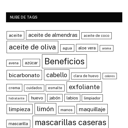
NUBE DE TAGS
aceite de almendras
aceite
aceite de coco
aceite de oliva
aloe vera
agua
aroma
Beneficios
azúcar
avena
cabello
bicarbonato
clara de huevo
colores
exfoliante
crema
cuidados
esmalte
huevo
jabón
labios
limpiador
hidratante
limón
limpieza
maquillaje
manos
mascarillas caseras
mascarilla