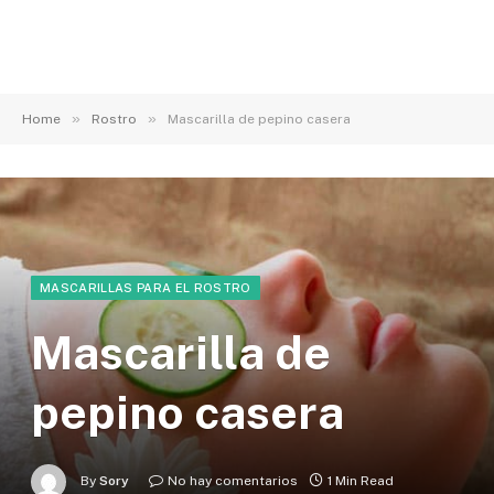
»
»
Home
Rostro
Mascarilla de pepino casera
MASCARILLAS PARA EL ROSTRO
Mascarilla de
pepino casera
By
Sory
No hay comentarios
1 Min Read