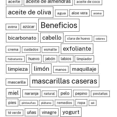
aceite de almendras
aceite
aceite de coco
aceite de oliva
aloe vera
agua
aroma
Beneficios
azúcar
avena
cabello
bicarbonato
clara de huevo
colores
exfoliante
crema
cuidados
esmalte
huevo
jabón
labios
limpiador
hidratante
limón
limpieza
maquillaje
manos
mascarillas caseras
mascarilla
miel
pelo
naranja
pepino
natural
pestañas
pies
ropa
remedios
pintauñas
plátano
sol
yogurt
uñas
vinagre
té verde