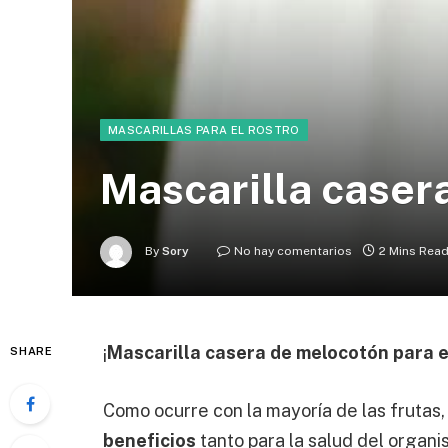
MASCARILLAS PARA EL ROSTRO
Mascarilla caser
By
Sory
No hay comentarios
2 Mins Rea
¡
Mascarilla casera de melocotón para e
SHARE
Como ocurre con la mayoría de las frutas
beneficios
tanto para la salud del organi