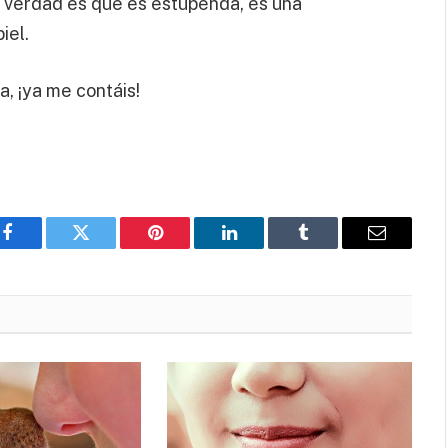
a verdad es que es estupenda, es una
iel.
, ¡ya me contáis!
Facebook
Twitter
Pinterest
LinkedIn
Tumblr
Email