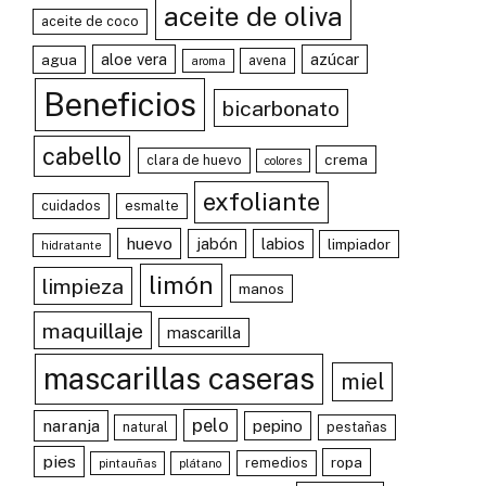
aceite de oliva
aceite de coco
aloe vera
azúcar
agua
avena
aroma
Beneficios
bicarbonato
cabello
crema
clara de huevo
colores
exfoliante
cuidados
esmalte
huevo
jabón
labios
limpiador
hidratante
limón
limpieza
manos
maquillaje
mascarilla
mascarillas caseras
miel
pelo
naranja
pepino
natural
pestañas
pies
ropa
remedios
pintauñas
plátano