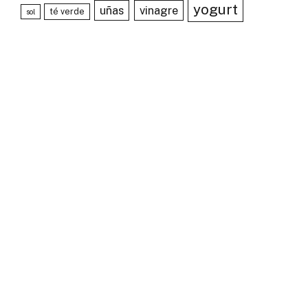
yogurt
uñas
vinagre
té verde
sol