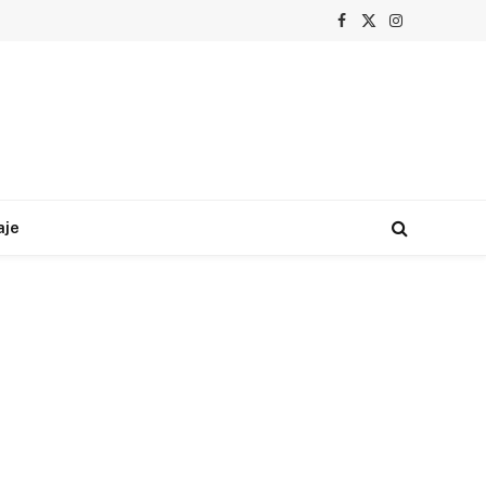
Facebook
X
Instagram
(Twitter)
aje