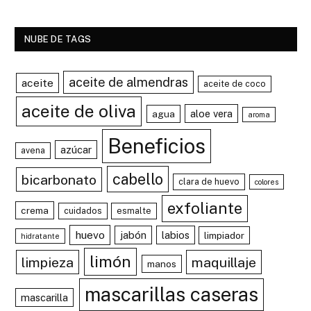
NUBE DE TAGS
aceite de almendras
aceite
aceite de coco
aceite de oliva
aloe vera
agua
aroma
Beneficios
azúcar
avena
cabello
bicarbonato
clara de huevo
colores
exfoliante
crema
cuidados
esmalte
huevo
jabón
labios
limpiador
hidratante
limón
limpieza
maquillaje
manos
mascarillas caseras
mascarilla