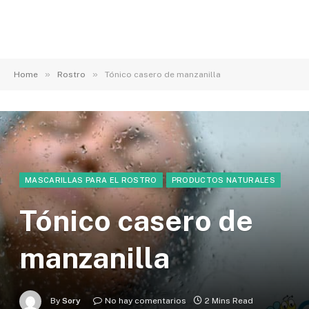
»
»
Home
Rostro
Tónico casero de manzanilla
MASCARILLAS PARA EL ROSTRO
PRODUCTOS NATURALES
Tónico casero de
manzanilla
By
Sory
No hay comentarios
2 Mins Read