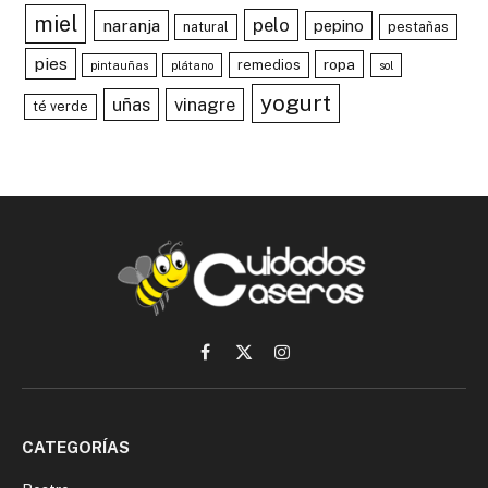
miel
pelo
naranja
pepino
natural
pestañas
pies
ropa
remedios
pintauñas
plátano
sol
yogurt
uñas
vinagre
té verde
Facebook
X
Instagram
(Twitter)
CATEGORÍAS