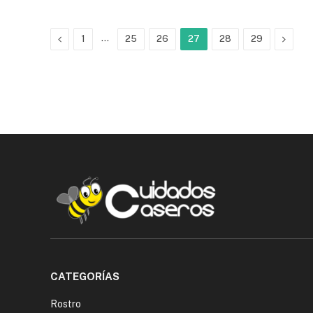
Previous
…
Next
1
25
26
27
28
29
CATEGORÍAS
Rostro