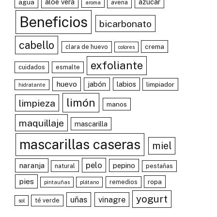
aloe vera
azúcar
agua
avena
aroma
Beneficios
bicarbonato
cabello
crema
clara de huevo
colores
exfoliante
cuidados
esmalte
huevo
jabón
labios
limpiador
hidratante
limón
limpieza
manos
maquillaje
mascarilla
mascarillas caseras
miel
pelo
naranja
pepino
natural
pestañas
pies
ropa
remedios
pintauñas
plátano
yogurt
uñas
vinagre
té verde
sol