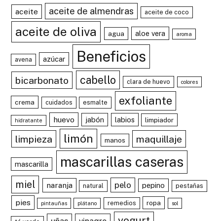
aceite de almendras
aceite
aceite de coco
aceite de oliva
aloe vera
agua
aroma
Beneficios
azúcar
avena
cabello
bicarbonato
clara de huevo
colores
exfoliante
crema
cuidados
esmalte
huevo
jabón
labios
limpiador
hidratante
limón
limpieza
maquillaje
manos
mascarillas caseras
mascarilla
miel
pelo
naranja
pepino
natural
pestañas
pies
ropa
remedios
pintauñas
plátano
sol
yogurt