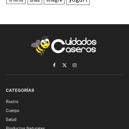
uñas
vinagre
té verde
Facebook
X
Instagram
(Twitter)
CATEGORÍAS
Rostro
Cuerpo
Salud
Productos Naturales