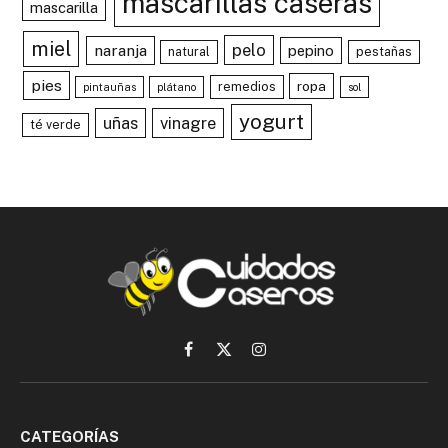
mascarillas caseras
mascarilla
miel
pelo
naranja
pepino
natural
pestañas
pies
ropa
remedios
pintauñas
plátano
sol
yogurt
uñas
vinagre
té verde
Facebook
X
Instagram
(Twitter)
CATEGORÍAS