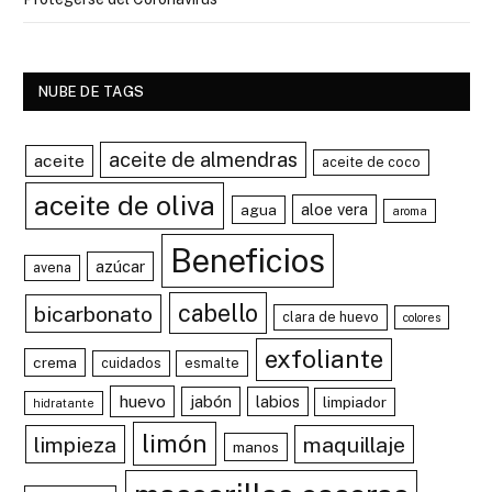
NUBE DE TAGS
aceite de almendras
aceite
aceite de coco
aceite de oliva
aloe vera
agua
aroma
Beneficios
azúcar
avena
cabello
bicarbonato
clara de huevo
colores
exfoliante
crema
cuidados
esmalte
huevo
jabón
labios
limpiador
hidratante
limón
limpieza
maquillaje
manos