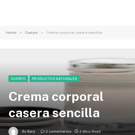
»
»
Home
Cuerpo
Crema corporal casera sencilla
CUERPO
PRODUCTOS NATURALES
Crema corporal
casera sencilla
By
Sory
2 comentarios
2 Mins Read