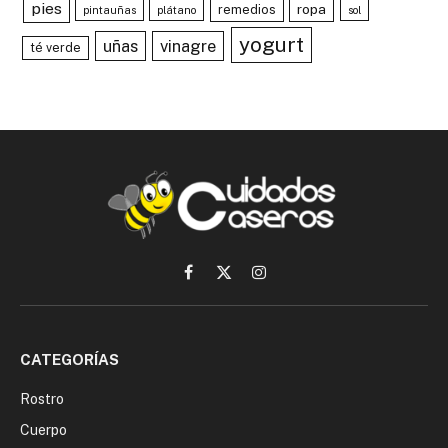
pies
ropa
remedios
pintauñas
plátano
sol
yogurt
uñas
vinagre
té verde
Facebook
X
Instagram
(Twitter)
CATEGORÍAS
Rostro
Cuerpo