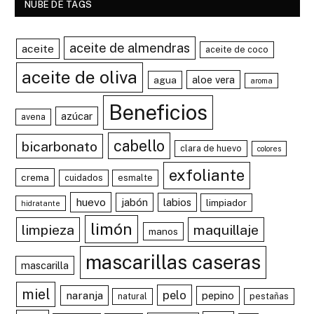
NUBE DE TAGS
aceite de almendras
aceite
aceite de coco
aceite de oliva
aloe vera
agua
aroma
Beneficios
azúcar
avena
cabello
bicarbonato
clara de huevo
colores
exfoliante
crema
cuidados
esmalte
huevo
jabón
labios
limpiador
hidratante
limón
limpieza
maquillaje
manos
mascarillas caseras
mascarilla
miel
pelo
naranja
pepino
natural
pestañas