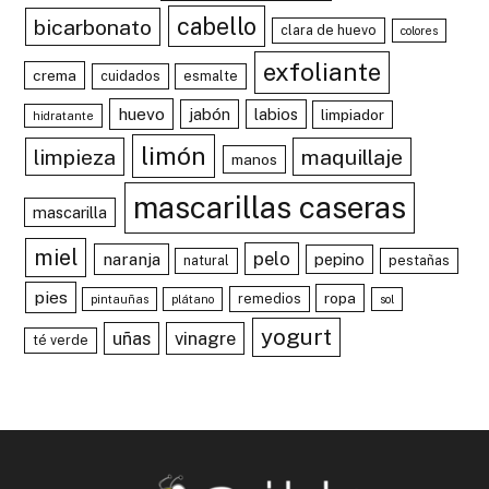
cabello
bicarbonato
clara de huevo
colores
exfoliante
crema
cuidados
esmalte
huevo
jabón
labios
limpiador
hidratante
limón
limpieza
maquillaje
manos
mascarillas caseras
mascarilla
miel
pelo
naranja
pepino
natural
pestañas
pies
ropa
remedios
pintauñas
plátano
sol
yogurt
uñas
vinagre
té verde