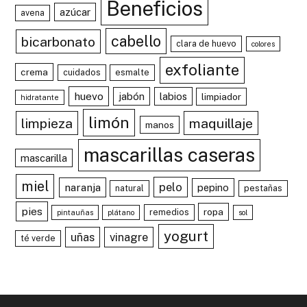
Beneficios
azúcar
avena
cabello
bicarbonato
clara de huevo
colores
exfoliante
crema
cuidados
esmalte
huevo
jabón
labios
limpiador
hidratante
limón
limpieza
maquillaje
manos
mascarillas caseras
mascarilla
miel
pelo
naranja
pepino
natural
pestañas
pies
ropa
remedios
pintauñas
plátano
sol
yogurt
uñas
vinagre
té verde