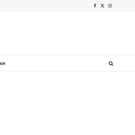
Facebook
X
Instagram
(Twitter)
aje