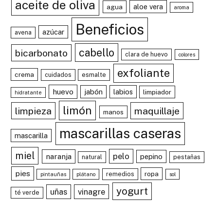
aceite de oliva
aloe vera
agua
aroma
Beneficios
azúcar
avena
cabello
bicarbonato
clara de huevo
colores
exfoliante
crema
cuidados
esmalte
huevo
jabón
labios
limpiador
hidratante
limón
limpieza
maquillaje
manos
mascarillas caseras
mascarilla
miel
pelo
naranja
pepino
natural
pestañas
pies
ropa
remedios
pintauñas
plátano
sol
yogurt
uñas
vinagre
té verde