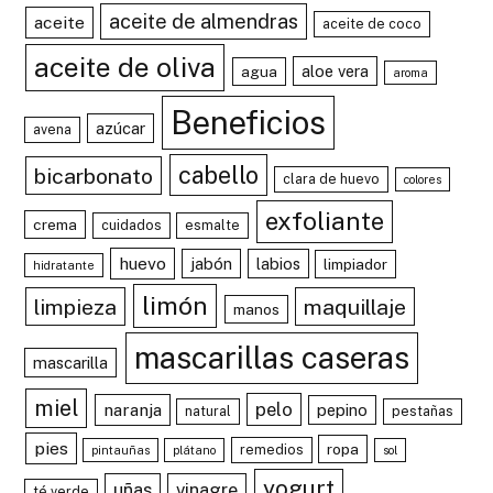
aceite de almendras
aceite
aceite de coco
aceite de oliva
aloe vera
agua
aroma
Beneficios
azúcar
avena
cabello
bicarbonato
clara de huevo
colores
exfoliante
crema
cuidados
esmalte
huevo
jabón
labios
limpiador
hidratante
limón
limpieza
maquillaje
manos
mascarillas caseras
mascarilla
miel
pelo
naranja
pepino
natural
pestañas
pies
ropa
remedios
pintauñas
plátano
sol
yogurt
uñas
vinagre
té verde