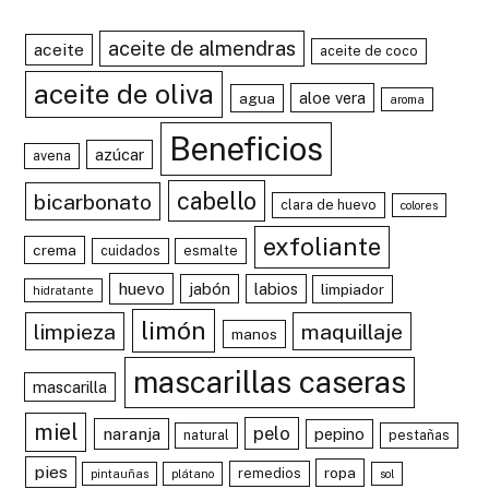
aceite de almendras
aceite
aceite de coco
aceite de oliva
aloe vera
agua
aroma
Beneficios
azúcar
avena
cabello
bicarbonato
clara de huevo
colores
exfoliante
crema
cuidados
esmalte
huevo
jabón
labios
limpiador
hidratante
limón
limpieza
maquillaje
manos
mascarillas caseras
mascarilla
miel
pelo
naranja
pepino
natural
pestañas
pies
ropa
remedios
pintauñas
plátano
sol